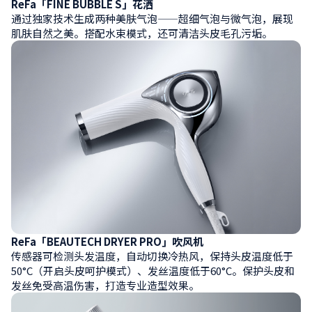
ReFa「FINE BUBBLE S」花洒
通过独家技术生成两种美肤气泡——超细气泡与微气泡，展现
肌肤自然之美。搭配水束模式，还可清洁头皮毛孔污垢。
ReFa「BEAUTECH DRYER PRO」吹风机
传感器可检测头发温度，自动切换冷热风，保持头皮温度低于
50°C（开启头皮呵护模式）、发丝温度低于60°C。保护头皮和
发丝免受高温伤害，打造专业造型效果。