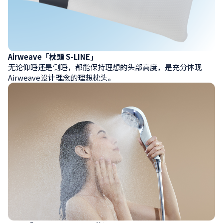
Airweave「枕頭 S-LINE」
无论仰睡还是侧睡，都能保持理想的头部高度，是充分体现
Airweave设计理念的理想枕头。