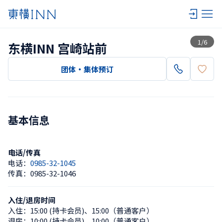
查看一览
1
/
6
东横INN 宫崎站前
团体・集体预订
基本信息
电话/传真
电话：
0985-32-1045
传真：
0985-32-1046
入住/退房时间
入住：
15:00 (持卡会员)
、
15:00（普通客户）
退房：
10:00 (持卡会员)
、
10:00（普通客户）