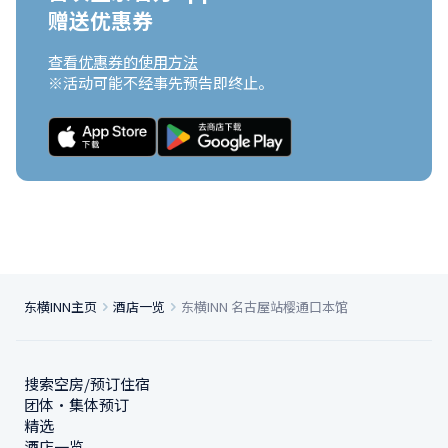
赠送优惠券
查看优惠券的使用方法
※活动可能不经事先预告即终止。
东横INN主页
酒店一览
东横INN 名古屋站樱通口本馆
搜索空房/预订住宿
团体・集体预订
精选
酒店一览