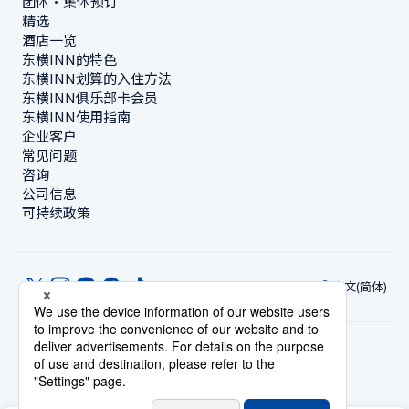
团体・集体预订
精选
酒店一览
东横INN的特色
东横INN划算的入住方法
东横INN俱乐部卡会员
东横INN使用指南
企业客户
常见问题
咨询
公司信息
可持续政策
中文(简体)
© Toyoko Inn Co., Ltd.
隐私设置
隐私保护政策
根据特定商业交易法的标示
网站政策
住宿使用条款
账号使用条款
持卡会员条款