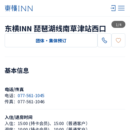
查看一览
1
/
4
东横INN 琵琶湖线南草津站西口
团体・集体预订
基本信息
电话/传真
电话：
077-561-1045
传真：
077-561-1046
入住/退房时间
入住：
15:00 (持卡会员)
、
15:00（普通客户）
退房：
10:00 (持卡会员)
、
10:00（普通客户）