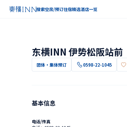
搜索空房/预订住宿
精选
酒店一览
东横INN 伊势松阪站前
团体・集体预订
0598-22-1045
基本信息
电话/传真