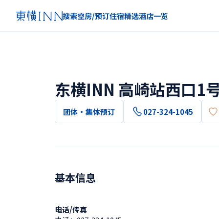
搜索空房/预订住宿
精选
酒店一览
东横INN 高崎站西口1
团体・集体预订
027-324-1045
基本信息
电话/传真