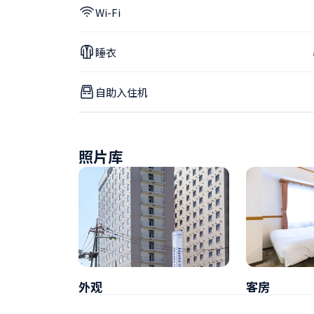
Wi-Fi
睡衣
自助入住机
照片库
外观
客房