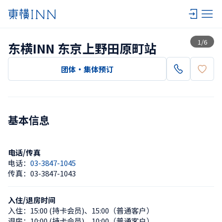
查看一览
1
/
6
东横INN 东京上野田原町站
团体・集体预订
基本信息
电话/传真
电话：
03-3847-1045
传真：
03-3847-1043
入住/退房时间
入住：
15:00 (持卡会员)
、
15:00（普通客户）
退房：
10:00 (持卡会员)
、
10:00（普通客户）