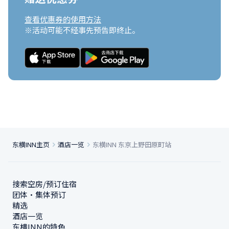
查看优惠券的使用方法
※活动可能不经事先预告即终止。
东横INN主页
酒店一览
东横INN 东京上野田原町站
搜索空房/预订住宿
团体・集体预订
精选
酒店一览
东横INN的特色