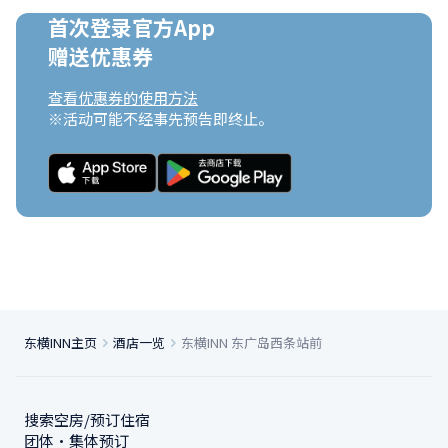
首次登录官方App

赠送优惠券
查看优惠券的使用方法
※活动可能不经事先预告即终止。
东横INN主页
酒店一览
东横INN 东广岛西条站前
搜索空房/预订住宿
团体・集体预订