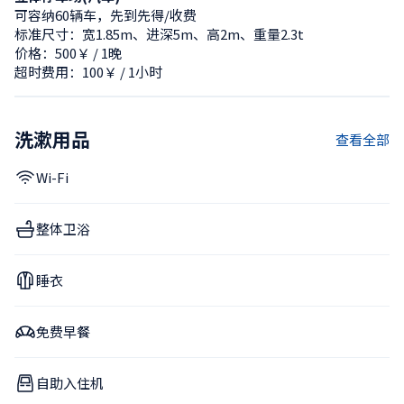
可容纳60辆车，先到先得/收费
标准尺寸：宽1.85m、进深5m、高2m、重量2.3t
价格：500￥ / 1晚
超时费用：100￥ / 1小时
洗漱用品
查看全部
Wi-Fi
整体卫浴
睡衣
免费早餐
自助入住机