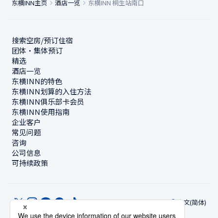
东横INN主页
酒店一览
东横INN 桐生站南口
搜索空房/预订住宿
团体・集体预订
精选
酒店一览
东横INN的特色
东横INN划算的入住方法
东横INN俱乐部卡会员
东横INN使用指南
企业客户
常见问题
咨询
公司信息
可持续政策
中文(简体)