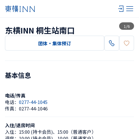
查看一览
1
/
6
东横INN 桐生站南口
团体・集体预订
基本信息
电话/传真
电话：
0277-44-1045
传真：
0277-44-1046
入住/退房时间
入住：
15:00 (持卡会员)
、
15:00（普通客户）
退房：
10:00 (持卡会员)
、
10:00（普通客户）