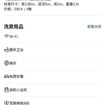
标准尺寸：宽1.85m、进深5m、高2m、重量2.3t
价格：500￥ / 1晚
洗漱用品
查看全部
Wi-Fi
整体卫浴
睡衣
免费早餐
自助入住机
无障碍房间B