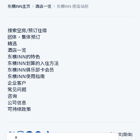
东横INN主页
酒店一览
东横INN 德岛站前
搜索空房/预订住宿
团体・集体预订
精选
酒店一览
东横INN的特色
东横INN划算的入住方法
东横INN俱乐部卡会员
东横INN使用指南
企业客户
常见问题
咨询
公司信息
可持续政策
中文(简体)