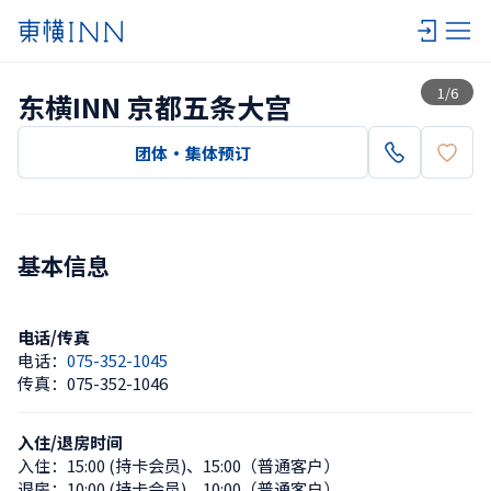
查看一览
1
/
6
东横INN 京都五条大宫
团体・集体预订
基本信息
电话/传真
电话：
075-352-1045
传真：
075-352-1046
入住/退房时间
入住：
15:00 (持卡会员)
、
15:00（普通客户）
退房：
10:00 (持卡会员)
、
10:00（普通客户）