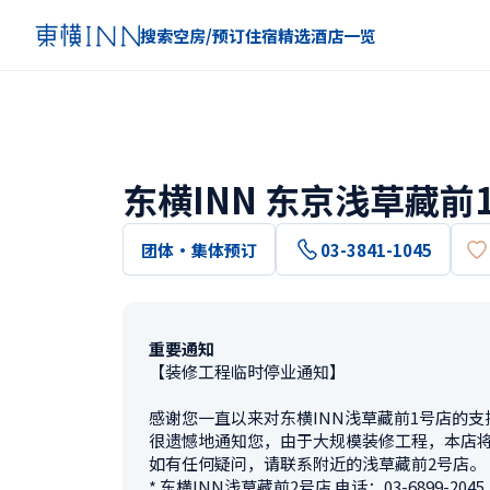
搜索空房/预订住宿
精选
酒店一览
东横INN 东京浅草藏前
团体・集体预订
03-3841-1045
重要通知
【装修工程临时停业通知】

感谢您一直以来对东横INN浅草藏前1号店的支持
很遗憾地通知您，由于大规模装修工程，本店将于2
如有任何疑问，请联系附近的浅草藏前2号店。

* 东横INN浅草藏前2号店 电话：03-6899-2045 /