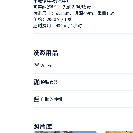
平地停车场(汽车)
可容纳2辆车，先到先得/收费
标准尺寸：宽1.8m、进深4.9m、重量1.6t
价格：2000￥ / 1晚
超时费用：400￥ / 1小时
洗漱用品
Wi-Fi
护肤套装
自助入住机
照片库