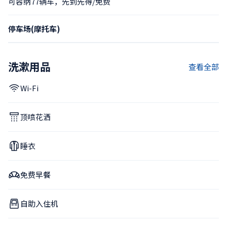
可容纳77辆车，先到先得/免费
停车场(摩托车)
洗漱用品
查看全部
Wi-Fi
顶喷花洒
睡衣
免费早餐
自助入住机