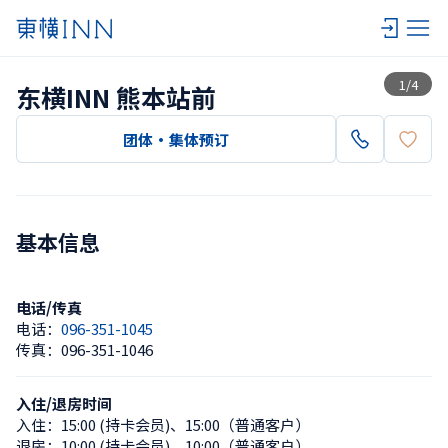
查看一览
1
/
4
东横INN 熊本站前
团体・集体预订
基本信息
电话/传真
电话：
096-351-1045
传真：
096-351-1046
入住/退房时间
入住：
15:00 (持卡会员)
、
15:00（普通客户）
退房：
10:00 (持卡会员)
、
10:00（普通客户）