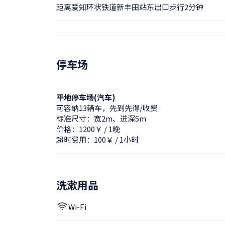
距离爱知环状铁道新丰田站东出口步行2分钟
停车场
平地停车场(汽车)
可容纳13辆车，先到先得/收费
标准尺寸：宽2m、进深5m
价格：1200￥ / 1晚
超时费用：100￥ / 1小时
洗漱用品
Wi-Fi