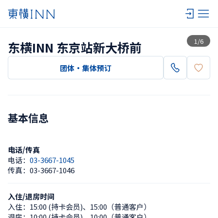
查看一览
1
/
6
东横INN 东京站新大桥前
团体・集体预订
基本信息
电话/传真
电话：
03-3667-1045
传真：
03-3667-1046
入住/退房时间
入住：
15:00 (持卡会员)
、
15:00（普通客户）
退房：
10:00 (持卡会员)
、
10:00（普通客户）