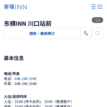
查看一览
1
/
4
东横INN 川口站前
团体・集体预订
基本信息
电话/传真
电话：
048-240-1045
传真：
048-240-1046
入住/退房时间
入住：
15:00 (持卡会员)
、
15:00（普通客户）
退房：
10:00 (持卡会员)
、
10:00（普通客户）