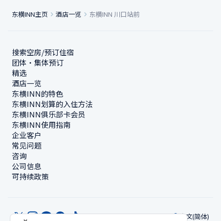
东横INN主页
酒店一览
东横INN 川口站前
搜索空房/预订住宿
团体・集体预订
精选
酒店一览
东横INN的特色
东横INN划算的入住方法
东横INN俱乐部卡会员
东横INN使用指南
企业客户
常见问题
咨询
公司信息
可持续政策
中文(简体)