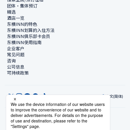
团体・集体预订
精选
酒店一览
东横INN的特色
东横INN划算的入住方法
东横INN俱乐部卡会员
东横INN使用指南
企业客户
常见问题
咨询
公司信息
可持续政策
中文(简体)
© Toyoko Inn Co., Ltd.
隐私设置
隐私保护政策
根据特定商业交易法的标示
网站政策
住宿使用条款
账号使用条款
持卡会员条款