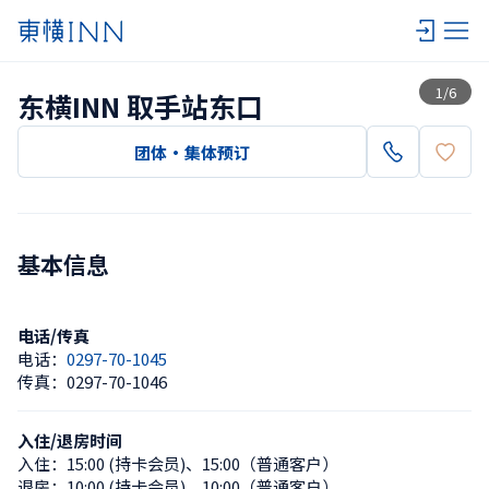
查看一览
1
/
6
东横INN 取手站东口
团体・集体预订
基本信息
电话/传真
电话：
0297-70-1045
传真：
0297-70-1046
入住/退房时间
入住：
15:00 (持卡会员)
、
15:00（普通客户）
退房：
10:00 (持卡会员)
、
10:00（普通客户）