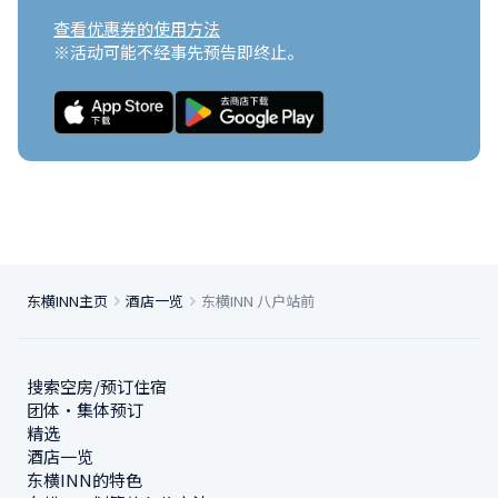
查看优惠券的使用方法
※活动可能不经事先预告即终止。
东横INN主页
酒店一览
东横INN 八户站前
搜索空房/预订住宿
团体・集体预订
精选
酒店一览
东横INN的特色