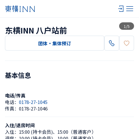
查看一览
1
/
5
东横INN 八户站前
团体・集体预订
基本信息
电话/传真
电话：
0178-27-1045
传真：
0178-27-1046
入住/退房时间
入住：
15:00 (持卡会员)
、
15:00（普通客户）
退房：
10:00 (持卡会员)
、
10:00（普通客户）