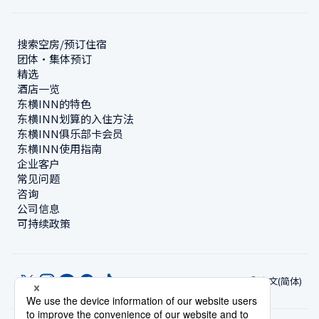
搜索空房/预订住宿
团体・集体预订
精选
酒店一览
东横INN的特色
东横INN划算的入住方法
东横INN俱乐部卡会员
东横INN使用指南
企业客户
常见问题
咨询
公司信息
可持续政策
中文(简体)