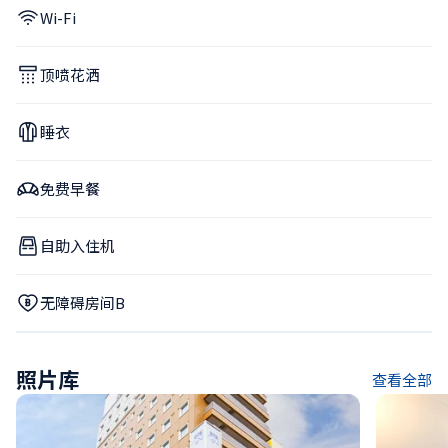
Wi-Fi
顶喷花洒
睡衣
免费早餐
自助入住机
无障碍房间B
照片库
查看全部