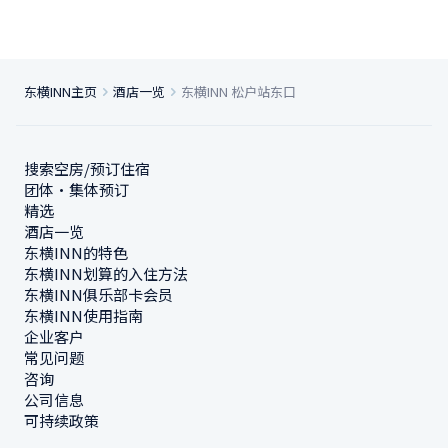
东横INN主页
酒店一览
东横INN 松户站东口
搜索空房/预订住宿
团体・集体预订
精选
酒店一览
东横INN的特色
东横INN划算的入住方法
东横INN俱乐部卡会员
东横INN使用指南
企业客户
常见问题
咨询
公司信息
可持续政策