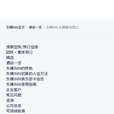
东横INN主页
酒店一览
东横INN 北朝霞站西口
搜索空房/预订住宿
团体・集体预订
精选
酒店一览
东横INN的特色
东横INN划算的入住方法
东横INN俱乐部卡会员
东横INN使用指南
企业客户
常见问题
咨询
公司信息
可持续政策