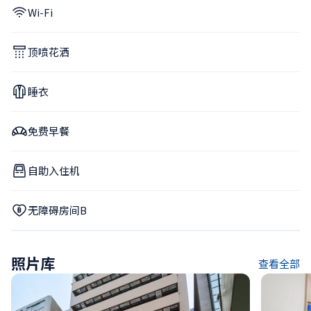
Wi-Fi
顶喷花洒
睡衣
免费早餐
自助入住机
无障碍房间B
照片库
查看全部