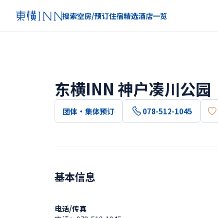
搜索空房/预订住宿
精选
酒店一览
东横INN 神户凑川公园
团体・集体预订
078-512-1045
基本信息
电话/传真