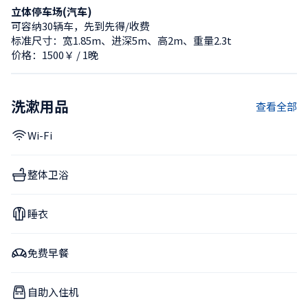
立体停车场(汽车)
可容纳30辆车，先到先得/收费
标准尺寸：宽1.85m、进深5m、高2m、重量2.3t
价格：1500￥ / 1晚
洗漱用品
查看全部
Wi-Fi
整体卫浴
睡衣
免费早餐
自助入住机