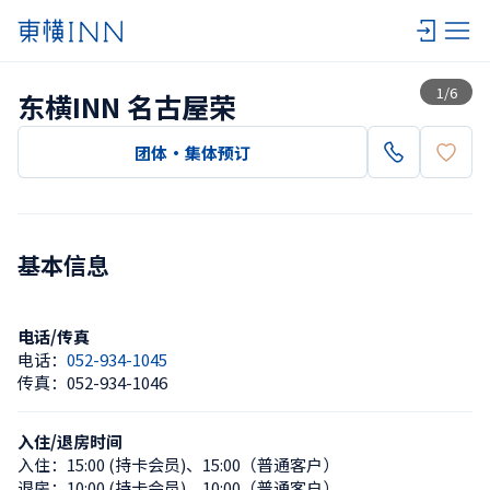
查看一览
1
/
6
东横INN 名古屋荣
团体・集体预订
基本信息
电话/传真
电话：
052-934-1045
传真：
052-934-1046
入住/退房时间
入住：
15:00 (持卡会员)
、
15:00（普通客户）
退房：
10:00 (持卡会员)
、
10:00（普通客户）