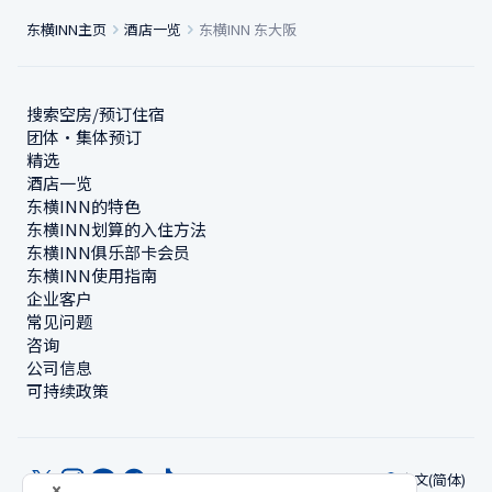
东横INN主页
酒店一览
东横INN 东大阪
搜索空房/预订住宿
团体・集体预订
精选
酒店一览
东横INN的特色
东横INN划算的入住方法
东横INN俱乐部卡会员
东横INN使用指南
企业客户
常见问题
咨询
公司信息
可持续政策
中文(简体)