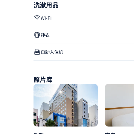
洗漱用品
Wi-Fi
睡衣
自助入住机
照片库