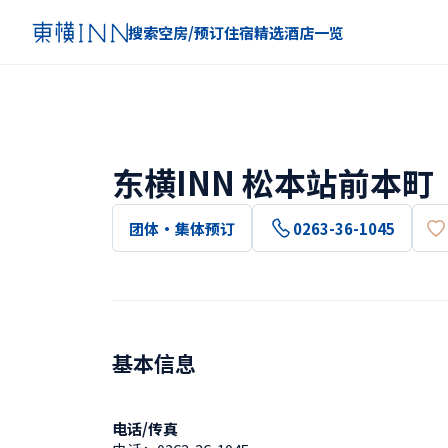
搜索空房/预订住宿
精选
酒店一览
东横INN 松本站前本町
团体・集体预订
0263-36-1045
基本信息
电话/传真