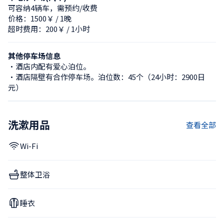
可容纳4辆车，需预约/收费
价格：1500￥ / 1晚
超时费用：200￥ / 1小时
其他停车场信息
・酒店内配有爱心泊位。

・酒店隔壁有合作停车场。泊位数：45个（24小时：2900日
元）
洗漱用品
查看全部
Wi-Fi
整体卫浴
睡衣