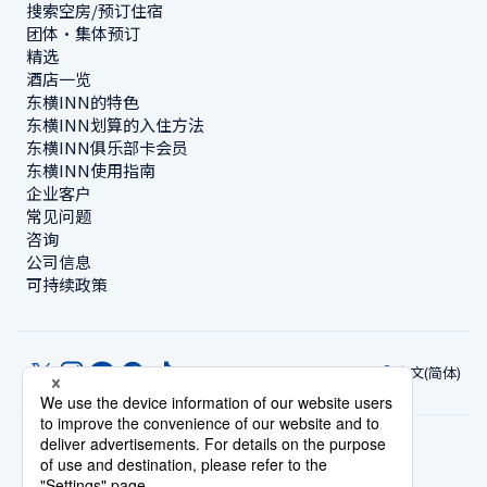
搜索空房/预订住宿
团体・集体预订
精选
酒店一览
东横INN的特色
东横INN划算的入住方法
东横INN俱乐部卡会员
东横INN使用指南
企业客户
常见问题
咨询
公司信息
可持续政策
中文(简体)
© Toyoko Inn Co., Ltd.
隐私设置
隐私保护政策
根据特定商业交易法的标示
网站政策
住宿使用条款
账号使用条款
持卡会员条款