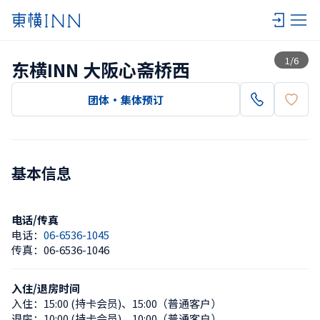
查看一览
1
/
6
东横INN 大阪心斋桥西
团体・集体预订
基本信息
电话/传真
电话：
06-6536-1045
传真：
06-6536-1046
入住/退房时间
入住：
15:00 (持卡会员)
、
15:00（普通客户）
退房：
10:00 (持卡会员)
、
10:00（普通客户）