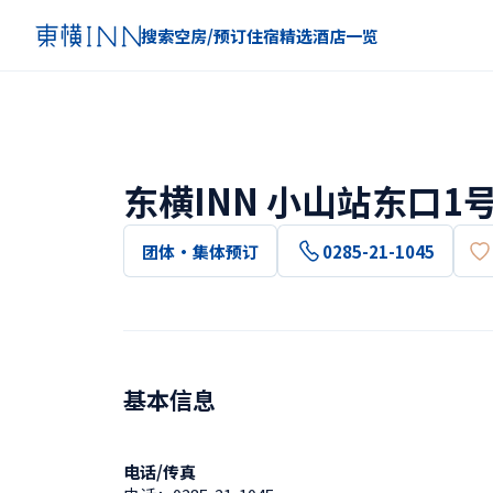
搜索空房/预订住宿
精选
酒店一览
东横INN 小山站东口1
团体・集体预订
0285-21-1045
基本信息
电话/传真