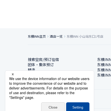
东横INN主页
酒店一览
东横INN 小山站东口1号店
搜索空房/预订住宿
东横IN
团体・集体预订
东横IN
精选
东横IN
酒店一览
东横IN