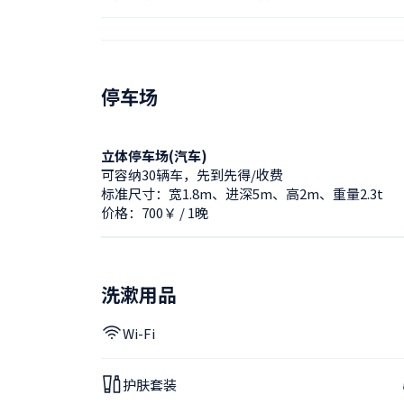
停车场
立体停车场(汽车)
可容纳30辆车，先到先得/收费
标准尺寸：宽1.8m、进深5m、高2m、重量2.3t
价格：700￥ / 1晚
洗漱用品
Wi-Fi
护肤套装