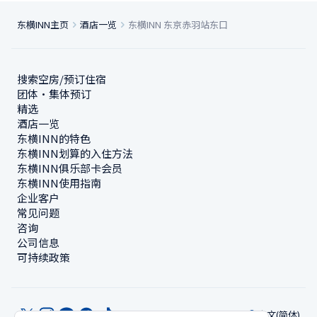
东横INN主页
酒店一览
东横INN 东京赤羽站东口
搜索空房/预订住宿
团体・集体预订
精选
酒店一览
东横INN的特色
东横INN划算的入住方法
东横INN俱乐部卡会员
东横INN使用指南
企业客户
常见问题
咨询
公司信息
可持续政策
中文(简体)