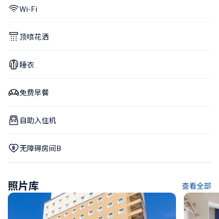
Wi-Fi
顶喷花洒
睡衣
免费早餐
自助入住机
无障碍房间B
照片库
查看全部