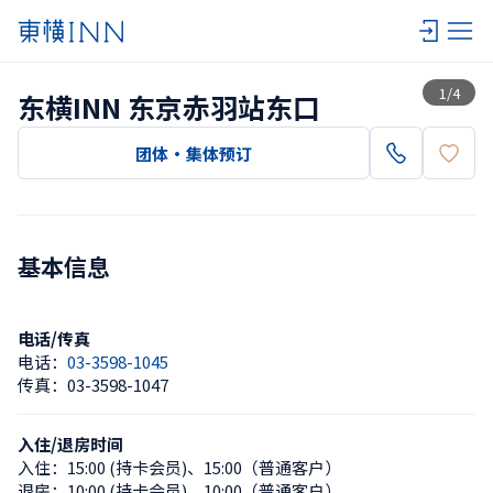
查看一览
1
/
4
东横INN 东京赤羽站东口
团体・集体预订
基本信息
电话/传真
电话：
03-3598-1045
传真：
03-3598-1047
入住/退房时间
入住：
15:00 (持卡会员)
、
15:00（普通客户）
退房：
10:00 (持卡会员)
、
10:00（普通客户）