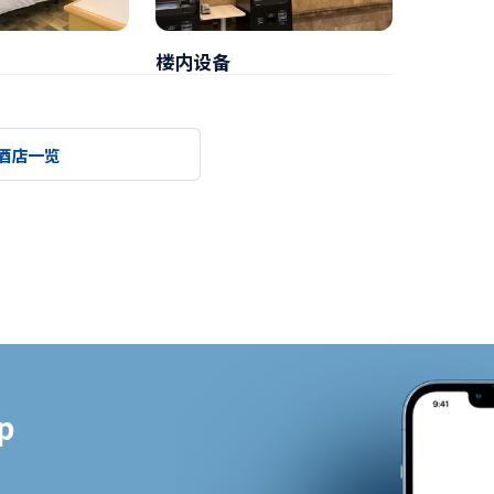
楼内设备
早餐
酒店一览

