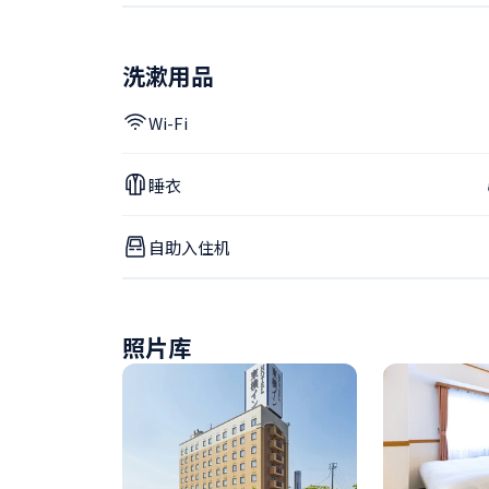
洗漱用品
Wi-Fi
睡衣
自助入住机
照片库