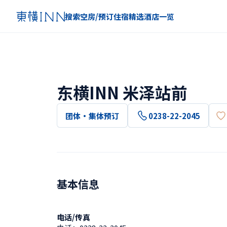
搜索空房/预订住宿
精选
酒店一览
东横INN 米泽站前
团体・集体预订
0238-22-2045
基本信息
电话/传真