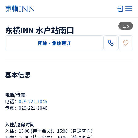
查看一览
1
/
6
东横INN 水户站南口
团体・集体预订
基本信息
电话/传真
电话：
029-221-1045
传真：
029-221-1046
入住/退房时间
入住：
15:00 (持卡会员)
、
15:00（普通客户）
退房：
10:00 (持卡会员)
、
10:00（普通客户）