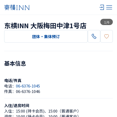
查看一览
1
/
6
东横INN 大阪梅田中津1号店
团体・集体预订
基本信息
电话/传真
电话：
06-6376-1045
传真：
06-6376-1046
入住/退房时间
入住：
15:00 (持卡会员)
、
15:00（普通客户）
退房：
10:00 (持卡会员)
、
10:00（普通客户）