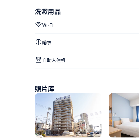
洗漱用品
Wi-Fi
睡衣
自助入住机
照片库