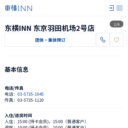
查看一览
1
/
6
东横INN 东京羽田机场2号店
团体・集体预订
基本信息
电话/传真
电话：
03-5735-1045
传真：
03-5735-1120
入住/退房时间
入住：
15:00 (持卡会员)
、
15:00（普通客户）
退房：
10:00 (持卡会员)
、
10:00（普通客户）