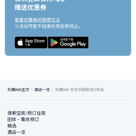
赠送优惠券
查看优惠券的使用方法
※活动可能不经事先预告即终止。
东横INN主页
酒店一览
东横INN 东京羽田机场2号店
搜索空房/预订住宿
团体・集体预订
精选
酒店一览