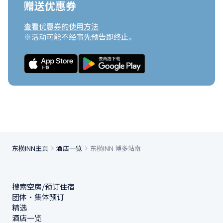
赠送优惠券
查看优惠券的使用方法
※活动可能不经事先预告即终止。
东横INN主页
酒店一览
东横INN 博多站南
搜索空房/预订住宿
团体・集体预订
精选
酒店一览