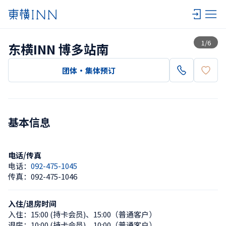
查看一览
1
/
6
东横INN 博多站南
团体・集体预订
基本信息
电话/传真
电话：
092-475-1045
传真：
092-475-1046
入住/退房时间
入住：
15:00 (持卡会员)
、
15:00（普通客户）
退房：
10:00 (持卡会员)
、
10:00（普通客户）