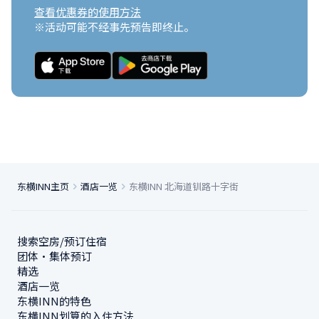
查看优惠券的使用方法
※活动可能不经事先预告即终止。
东横INN主页
酒店一览
东横INN 北海道钏路十字街
搜索空房/预订住宿
团体・集体预订
精选
酒店一览
东横INN的特色
东横INN划算的入住方法