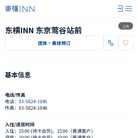
查看一览
1
/
6
东横INN 东京莺谷站前
团体・集体预订
基本信息
电话/传真
电话：
03-5824-1045
传真：
03-5824-1046
入住/退房时间
入住：
15:00 (持卡会员)
、
15:00（普通客户）
退房：
10:00 (持卡会员)
、
10:00（普通客户）