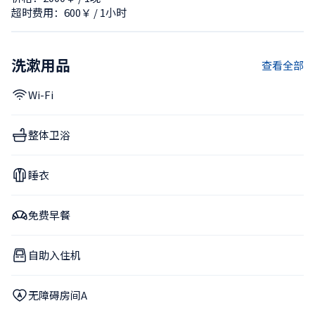
超时费用：600￥ / 1小时
洗漱用品
查看全部
Wi-Fi
整体卫浴
睡衣
免费早餐
自助入住机
无障碍房间A