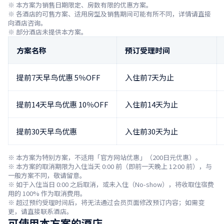
※ 本方案为销售日期限定、房数有限的优惠方案。

※ 各酒店的可售方案、适用房型及销售期间可能有所不同，详情请直接
向酒店咨询。

※ 部分酒店未提供本方案。
方案名称
预订受理时间
提前7天早鸟优惠 5％OFF
入住前7天为止
提前14天早鸟优惠 10％OFF
入住前14天为止
提前30天早鸟优惠
入住前30天为止
※ 本方案为特别方案，不适用「官方网站优惠」（200日元优惠）。

※ 本方案的取消期限为入住当天 0:00 前（即前一天晚上 12:00 前），与
一般方案不同，敬请留意。

※ 如于入住当日 0:00 之后取消，或未入住（No-show），将收取住宿费
用的 100% 作为取消费用。

※ 超过预约受理时间后，将无法通过会员页面修改预订内容；如需变
更，请直接联系酒店。
可使用本方案的酒店