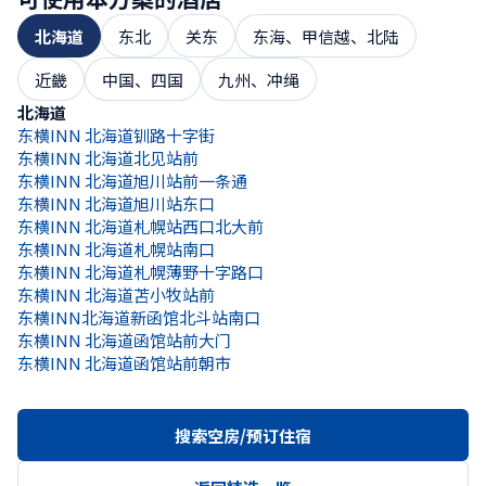
北海道
东北
关东
东海、甲信越、北陆
近畿
中国、四国
九州、冲绳
北海道
东横INN 北海道钏路十字街
东横INN 青森站前
东横INN 盛冈站前
东横INN 秋田站东口
东横INN 仙台东口1号店
东横INN 山形站西口
东横INN 会津若松站前
东横INN 宇都宫站前1号店
东横INN 前桥站前
东横INN 熊谷站北口
东横INN 千叶站前
东横INN 东京东西线木场站
东横INN 川崎站前砂子
东横INN 富士河口湖大桥
东横INN 长野站善光寺口
东横INN燕三条站前
东横INN 新高冈站新干线南口
东横INN 金泽兼六园香林坊
东横INN 福井站前
东横INN 御殿场站前
东横INN 名古屋丸之内
东横INN 岐阜羽岛站新干线南口
东横INN 津站西口
东横INN 米原站新干线西口
东横INN 京都四条大宫
东横INN 奈良新大宫站前
东横INN 大阪门真市站前
东横INN JR和歌山站东口
东横INN 阪神尼崎站前
东横INN 冈山站西口右
东横INN 广岛平和大通
东横INN 鸟取站南口
东横INN 松江站前
东横INN 新山口站新干线口
东横INN 高松兵库町
东横INN 新居滨站前
东横INN 德岛站前
东横INN 高知
东横INN 博多站南
东横INN 佐贺站前
东横INN 长崎站前
东横INN 大分站前
东横INN 宫崎站前
东横INN 萨摩川内站东口
东横INN 冲绳那霸国际通美荣桥站
东横INN 北海道北见站前
东横INN 新青森站东口
东横INN 盛冈站南口站前
东横INN 仙台东口2号店
东横INN 米泽站前
东横INN 福岛站西口
东横INN 宇都宫站前2号店
东横INN 桐生站南口
东横INN 大宫站东口
东横INN 千叶站东口
东横INN 东京茅场町站
东横INN 川崎站前市役所通
东横INN 长野站东口
东横INN 敦贺站前
东横INN 富士山三岛站
东横INN 名古屋站新干线口
东横INN 近铁四日市站北口
东横INN 彦根站东口
东横INN 京都五条大宫
东横INN 近铁奈良站前
东横INN 东大阪
东横INN 神户三宫站市役所前
东横INN 冈山站西口广场
东横INN 广岛站南口右
东横INN 鸟取站北口
东横INN 出云市站前
东横INN 岩囯站西口
东横INN 高松站前
东横INN 德岛站眉山口
东横INN 博多站巴士总站前
东横INN 佐世保站前
东横INN 大分中津站前
东横INN 宫崎中央通
东横INN 鹿儿岛天文馆1号店
东横INN 冲绳那霸旭桥站前
东横INN 北海道旭川站前一条通
东横INN 八户站前
东横INN 北上站新干线口
东横INN 仙台西口广濑通
东横INN 福岛站东口1号店
东横INN 东武宇都宫站西口
东横INN 高崎站西口1号店
东横INN 埼玉新都心
东横INN 千叶港站前
东横INN 东京三之轮站
东横INN 武藏中原站前
东横INN 佐久平站浅间口
东横INN 新富士站南口
东横INN 名古屋站樱通口新馆
东横INN 伊势市站
东横INN 京都琵琶湖大津
东横INN 京都五条乌丸
东横INN 奈良王寺站南口
东横INN 新大阪中央口本馆
东横INN 神户三宫站东
东横INN 冈山站东口
东横INN 广岛站前大桥南
东横INN 米子站前
东横INN 滨田站北口
东横INN 德山站新干线口
东横INN 丸龟站前
东横INN 博多站前祗园
东横INN 对马比田胜
东横INN 鹿儿岛天文馆2号店
东横INN 冲绳那霸新都心Omoromachi
东横INN 北海道旭川站东口
东横INN 北上站西口
东横INN 仙台站西口中央
东横INN 福岛站东口2号店
东横INN 那须盐原站西口
东横INN 高崎站西口2号店
东横INN 埼玉岩槻站前
东横INN 千叶幕张
东横INN 东京秋叶浅草桥站东口
东横INN 横滨鹤见站东口
东横INN 松本站前本町
东横INN 富士山沼津站北口1号店
东横INN 名古屋名站南
东横INN 京都四条乌丸
东横INN 新大阪中央口新馆
東橫INN 神戶三宮站前
东横INN 仓敷站南口
东横INN 广岛站棒球场前
东横INN 德山站北口
东横INN 博多西中州
东横INN 对马严原
东横INN 鹿儿岛中央站东口
东横INN 冲绳那霸Omoromachi站前
东横INN 北海道札幌站西口北大前
东横INN 一关站前
东横INN 郡山
东横INN 疗养酒店独协医科大学
东横INN 群马伊势崎站前
东横INN 浦和美园站东口
东横INN 西船桥原木交流道
东横INN 东京神田秋叶原
东横INN 横滨新子安站前
东横INN 静冈站北口
东横INN 名古屋荣
东横INN 京都二条城南
东横INN 新大阪站东口
东横INN 姬路站新干线北口
东横INN 广岛站新干线口1号店
东横INN 宇部新川站
东横INN 小仓站新干线口
东横INN 鹿儿岛中央站西口
东横INN 冲绳石垣岛
东横INN 北海道札幌站南口
东横INN 新白河站前
东横INN 小山站东口1号店
东横INN 春日部站西口
东横INN 千叶新镰谷站前
东横INN 东京日本桥马喰町
东横INN 横滨棒球场前1号店
东横INN 静冈站南口
东横INN 名古屋金山
东横INN 新大阪东三国站前
东横INN 播州赤穗站前
东横INN 广岛站新干线口2号店
东横INN 下关海峡梦之塔前
东横INN 小仓站北口
东横INN 北海道札幌薄野十字路口
东横INN 磐城站前
东横INN 小山站东口2号店
东横INN 西川口站
东横INN 松户站东口
东横INN 东京日本桥税务署前
东横INN 横滨棒球场前2号店
东横INN 静冈清水站前
东横INN 名铁知立站前
东横INN 大阪阪急十三站西口1号店
东横INN 东广岛西条站前
东横INN 小仓站南口
东横INN 北海道苫小牧站前
东横INN 川口站前
东横INN 柏站西口
东横INN 东京日本桥三越前A4
东横INN 横滨樱木町
东横INN 滨松站北口
东横INN 丰桥站东口
东横INN 大阪阪急十三站西口2号店
东横INN 东广岛站前
东横INN 北九州机场
东横INN北海道新函馆北斗站南口
东横INN 埼玉户田公园站西口
东横INN 柏站东口
东横INN 东京站新大桥前
东横INN Jr.横滨伊势佐木长者町
东横INN 滨松站南口
东横INN 名古屋尾张一宫站前
东横INN 大阪梅田中津1号店
东横INN 福山站新干线南口
东横INN 北海道函馆站前大门
东横INN 北户田站东口
东横INN 印幡日本医大站前
东横INN 东京大塚站北口1号店
东横INN 横滨线渊野边站南口
东横INN 挂川站新干线南口
东横INN 中部国际机场1号店
东横INN 大阪梅田中津2号店
东横INN 北海道函馆站前朝市
东横INN 埼玉三乡站前
东横INN 成田机场 本馆
东横INN 东京山手线大塚站北口2号店
东横INN 二俣川站北口
东横INN 中部国际机场2号店
东横INN 大阪梅田东
东横INN 三乡中央站前
东横INN 成田机场新馆
东横INN 东京池袋北口第1号店
东横INN 海老名站东口
东横INN 三河安城站新干线南口第1号店
东横INN 大阪淀屋桥站南
东横INN 八潮站前
东横INN 袖浦站北口
东横INN 东京池袋北口第2号店
东横INN 湘南平塚站北口1号店
东横INN 三河安城站新干线南口2号店
东横INN 大阪JR野田站前
东横INN 草加站西口
东横INN 东京新宿歌舞伎町
东横INN 湘南平塚站北口2号店
东横INN 大阪京桥樱之宫
搜索空房/预订住宿
东横INN 北朝霞站西口
东横INN 东京赤羽站东口
东横INN 湘南茅之崎站北口
东横INN 大阪天神桥筋六丁目
东横INN 和光市站前
东横INN 东京赤羽站东口一号街
东横INN 茅崎市役所
东横INN 大阪天满桥大手前