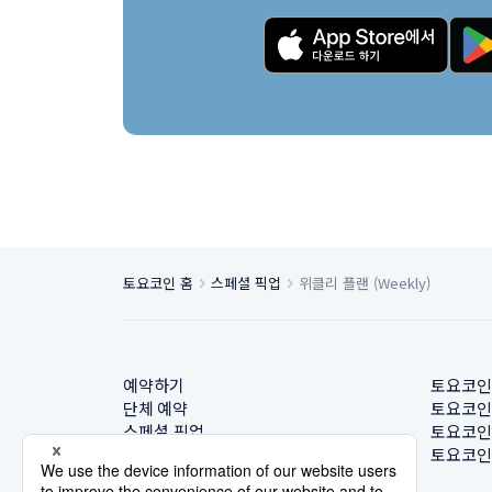
토요코인 홈
스페셜 픽업
위클리 플랜 (Weekly)
예약하기
토요코인
단체 예약
토요코인
스페셜 픽업
토요코인
호텔 찾기
토요코인