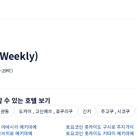
Weekly)
~29박）
 수 있는 호텔 보기
관동
도카이 , 고신에쓰 , 호쿠리쿠
긴키
주고쿠 , 시코쿠
 아바시리 에키마에
시구치
1
시구치
에키마에
에1
타구치
바 에키
마에
키
지구치
니시구치
가시구치
 신칸센 미나미구치
칸센 니시구치
키마에
에키마에
 히가시구치
에키마에
시구치 미기
오도오리
미구치
구치
신칸센구치
잔구치
스
쿠사이도오리 미에바시 에키
토요코인 홋카이도 구시로 주지가이
토요코인 신아오모리 에키 히가시구
토요코인 모리오카 에키 미나미구치
토요코인 센다이 히가시구치2
토요코인 요네자와 에키마에
토요코인 후쿠시마 에키 니시구치
토요코인 모리야 에키마에
토요코인 도부 우쓰노미야 에키 니시
토요코인 키류 에키마에 미나미구치
토요코인 오미야 에키 히가시구치
토요코인 치바 에키 히가시구치
토요코인 도쿄 몬젠나카초 에타이바
토요코인 가와사키 에키마에 이사고
토요코인 고후에키 미나미구치1
토요코인 나가노 에키 히가시구치
토요코인 쓰바메산조 에키마에
토요코인 가나자와 켄로쿠엔 코린보
토요코인 쓰루가 에키마에
토요코인 후지산 미시마 에키
토요코인 나고야 가나야마
토요코인 이세 마쓰사카 에키마에
토요코인 히코네 에키 히가시구치
토요코인 긴테쓰 나라 에키마에
토요코인 히가시오사카
토요코인 고베 산노미야 에키 시야쿠
토요코인 오카야마 에키 히가시구치
토요코인 히로시마 에키 스타지아무 
토요코인 돗토리에키 키타구치
토요코인 이와쿠니 에키 니시구치
토요코인 다카마쓰에키마에
토요코인 니이하마 에키마에
토요코인 고쿠라 에키 신칸센구치
토요코인 사세보 에키마에
토요코인 오이타 나카쓰 에키마에
토요코인 구마모토공항
토요코인 미야자키 추오도오리
토요코인 가고시마 텐몬칸2
토요코인 오키나와 나하 아사히바시
오비히로 에키마에
칸센구치
히로세 도오리
가시구치1
 니시구치
시구치1
마에
쿠사바시 에키 히가시구치
 시약쇼 도오리
미구치
키마에
사쓰 에키 니시구치
가시구치
히가시
에키마에
칸센구치
구치
키 니시구치
토요코인 홋카이도 키타미 에키마에
토요코인 하치노헤 에키마에
토요코인 키타카미 에키 니시구치
토요코인 센다이 에키 니시구치 추오
토요코인 후쿠시마 에키 히가시구치2
토요코인 호스피탈인 독쿄의과대학
토요코인 다카사키 에키 니시구치2
토요코인 사이타마 이와쓰키 에키마
토요코인 치바 마쿠하리
토요코인 도쿄 칸다 아키하바라
토요코인 무사시 나카하라 에키마에
토요코인 사쿠다이라 에키 아사마구
토요코인 니가타 후루마치
토요코인 후지산 누마즈 에키 키타구
토요코인 도요타시 에키마에
토요쿄인 나라 오지 에키 미나미구치
토요코인 신오사카 히가시미쿠니 에
토요코인 고베 미나토가와코엔
토요코인 후쿠야마 에키 신칸센 미나
토요코인 도쿠야마 에키 키타구치
토요코인 고쿠라 에키 미나미구치
토요코인 대마도 이즈하라