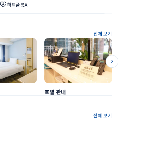
하트풀룸A
전체 보기
호텔 관내
조식
전체 보기