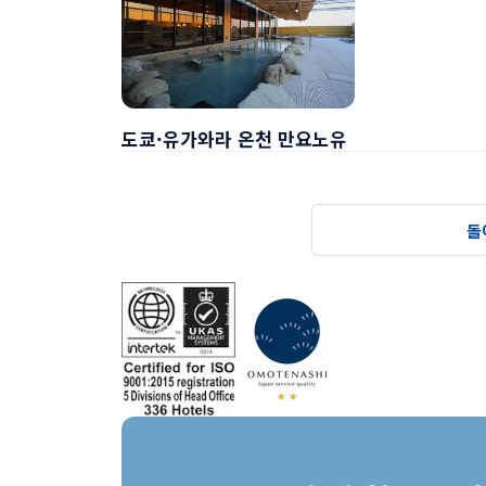
도쿄·유가와라 온천 만요노유
돌