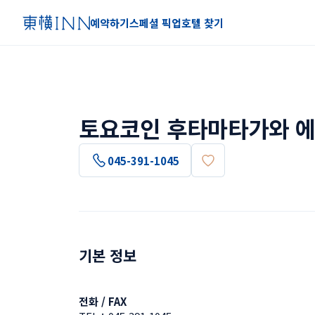
예약하기
스페셜 픽업
호텔 찾기
토요코인 후타마타가와 에
045-391-1045
기본 정보
전화 / FAX