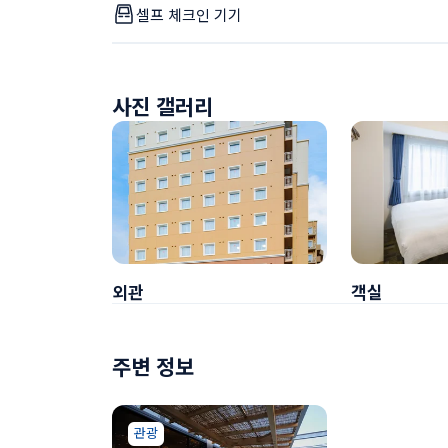
셀프 체크인 기기
사진 갤러리
외관
객실
주변 정보
관광