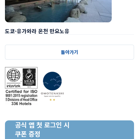
도쿄·유가와라 온천 만요노유
돌아가기
공식 앱 첫 로그인 시

쿠폰 증정