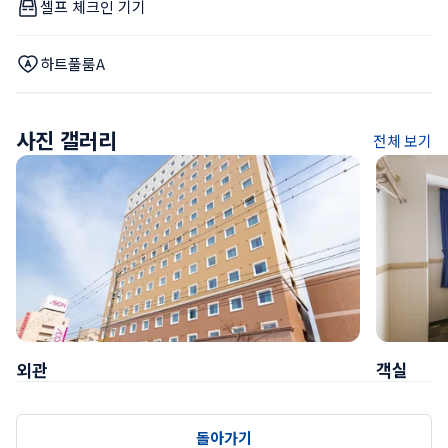
셀프 체크인 기기
하트풀룸A
사진 갤러리
전체 보기
외관
객실
돌아가기