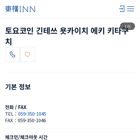
목록 보기
1
/
5
토요코인 긴테쓰 욧카이치 에키 키타구
치
기본 정보
전화 / FAX
TEL：
059-350-1045
FAX：
059-350-1046
체크인/체크아웃 시간