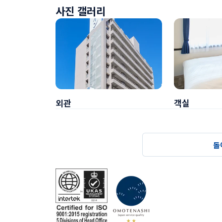
사진 갤러리
외관
객실
돌