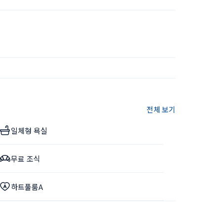
전체 보기
일체형 욕실
무료 조식
하트풀룸A