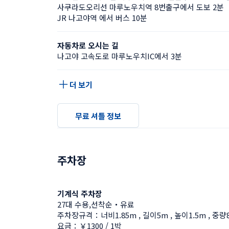
사쿠라도오리선 마루노우치역 8번출구에서 도보 2분
JR 나고야역 에서 버스 10분
자동차로 오시는 길
나고야 고속도로 마루노우치IC에서 3분
더 보기
무료 셔틀 정보
주차장
기계식 주차장
27대 수용,선착순・유료
주차장규격：너비1.85m , 길이5m , 높이1.5m , 중량
요금：￥1300 / 1박