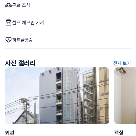
무료 조식
셀프 체크인 기기
하트풀룸A
사진 갤러리
전체 보기
외관
객실