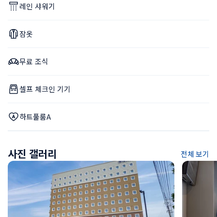
레인 샤워기
잠옷
무료 조식
셀프 체크인 기기
하트풀룸A
사진 갤러리
전체 보기