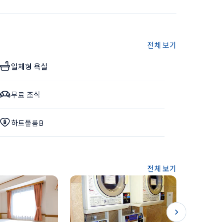
전체 보기
일체형 욕실
무료 조식
하트풀룸B
전체 보기