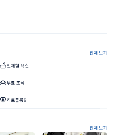
전체 보기
일체형 욕실
무료 조식
하트풀룸B
전체 보기