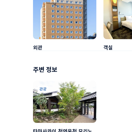
외관
객실
주변 정보
관광
타마사카이 천연온천 모리노