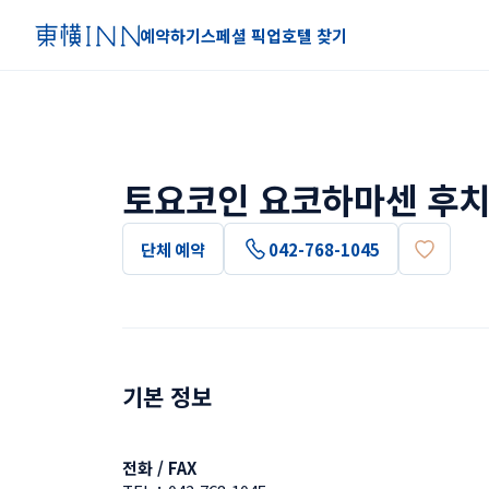
예약하기
스페셜 픽업
호텔 찾기
토요코인 요코하마센 후치
단체 예약
042-768-1045
기본 정보
전화 / FAX