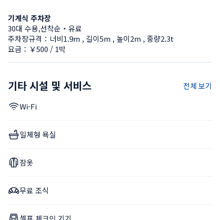
기계식 주차장
30대 수용,선착순・유료
주차장규격：너비1.9m , 길이5m , 높이2m , 중량2.3t
요금：￥500 / 1박
기타 시설 및 서비스
전체 보기
Wi-Fi
일체형 욕실
잠옷
무료 조식
셀프 체크인 기기